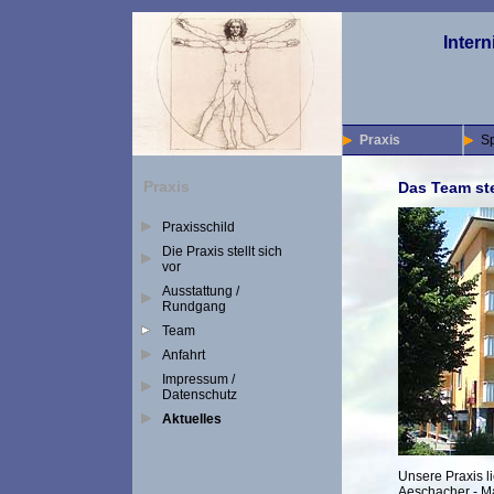
Intern
Praxis
S
Praxis
Das Team ste
Praxisschild
Die Praxis stellt sich
vor
Ausstattung /
Rundgang
Team
Anfahrt
Impressum /
Datenschutz
Aktuelles
Unsere Praxis l
Aeschacher - M